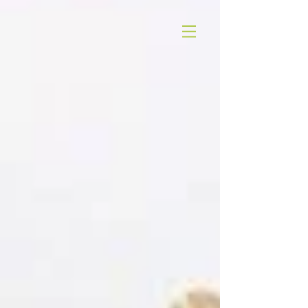
Магазин/Shop
MINDBODYONE
heal & feel good food
for mind & body
Съзнание и тяло в едно