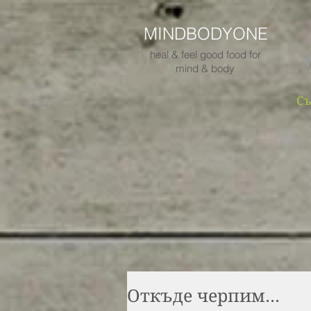
MINDBODYONE
heal & feel good food for
mind & body
Съ
Откъде черпим...