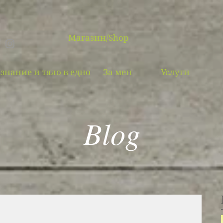
Магазин/Shop
знание и тяло в едно
За мен
Услуги
Blog