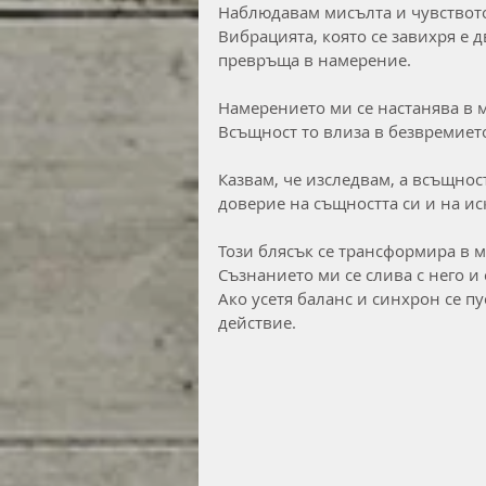
Наблюдавам мисълта и чувството,
Вибрацията, която се завихря е д
превръща в намерение.
Намерението ми се настанява в м
Всъщност то влиза в безвремието 
Казвам, че изследвам, а всъщнос
доверие на същността си и на иск
Този блясък се трансформира в м
Съзнанието ми се слива с него и 
Ако усетя баланс и синхрон се пу
действие.