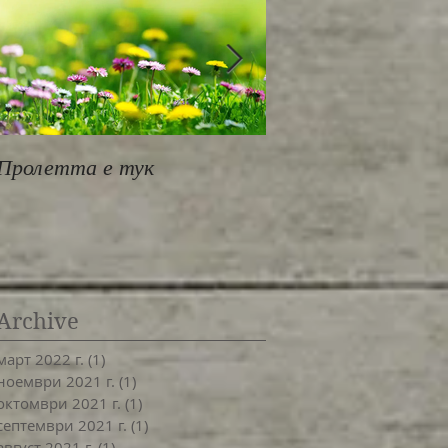
Пролетта е тук
За работилница
MindBodyOne
Archive
март 2022 г.
(1)
1 публикация
ноември 2021 г.
(1)
1 публикация
октомври 2021 г.
(1)
1 публикация
септември 2021 г.
(1)
1 публикация
август 2021 г.
(1)
1 публикация