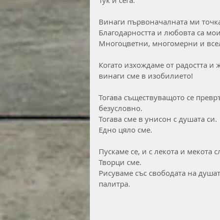
Винаги първоначалната ми точка 
Благодарността и любовта са мо
Многоцветни, многомерни и всел
Когато изхождаме от радостта и 
винаги сме в изобилието!
Тогава съществуващото се превръ
безусловно.
Тогава сме в унисон с душата си.
Едно цяло сме.
Пускаме се, и с лекота и мекота 
Творци сме.
Рисуваме със свободата на душат
палитра.