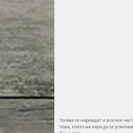
Тогава се нареждат и всички част
това, което ме кара да се усмихв
Тук и сега.