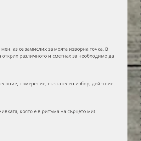
мен, аз се замислих за моята изворна точка. В 
 открих различното и сметнах за необходимо да 
желание, намерение, съзнателен избор, действие.
ивката, която е в ритъма на сърцето ми!️