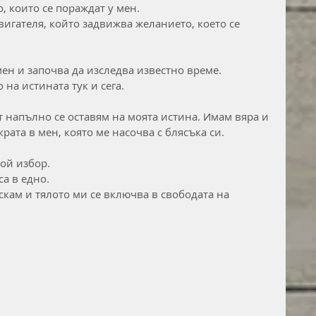
 които се пораждат у мен.
вигателя, който задвижва желанието, което се 
ен и започва да изследва известно време. 
на истината тук и сега.
т напълно се оставям на моята истина. Имам вяра и 
рата в мен, която ме насочва с блясъка си.
ой избор.
са в едно.
скам и тялото ми се включва в свободата на 