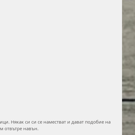
ици. Някак си си се наместват и дават подобие на 
ам отвътре навън.