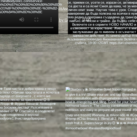
heal&feel good food
by GetBetter