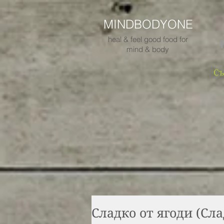
MINDBODYONE
heal & feel good food for
mind & body
Съ
Сладко от ягоди (Сла