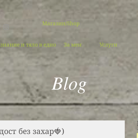
Магазин/Shop
знание и тяло в едно
За мен
Услуги
Blog
дост без захар🍓)