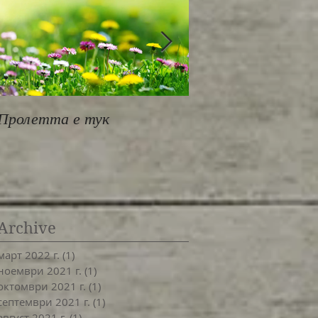
Пролетта е тук
За работилница
MindBodyOne
Archive
март 2022 г.
(1)
1 публикация
ноември 2021 г.
(1)
1 публикация
октомври 2021 г.
(1)
1 публикация
септември 2021 г.
(1)
1 публикация
август 2021 г.
(1)
1 публикация