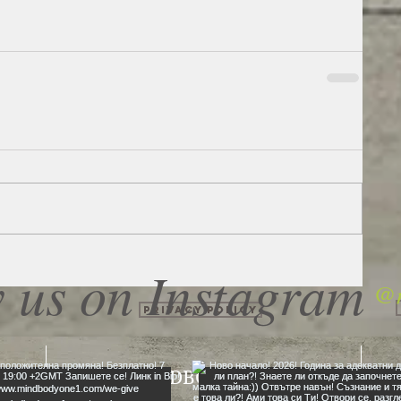
 us on Instagram
@m
Privacy Policy
MINDBODYONE