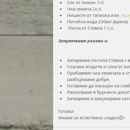
Сок от лимон 1/2
Чиа семена 2с.л.
Нишесте от тапиока или  
Ара
Питейна вода 250мл (вряла)
 Листа от Стевиа 1 с.л.
Запретваме ръкави и:
Запарваме листата Стевиа с 
Слагаме ягодитв и сока от ли
Прибавяме чиа семената и сгъ
разбъркваме добре.
Оставяме да покъкри на слаб
Разсипваме в буркан/и докат
Затваряме и вакумираме като
Готово! 
Имаме си естествено сладко😊! 