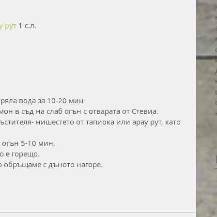
у рут
 1 с.л.
вряла вода за 10-20 мин
мон в съд на слаб огън с отварата от Стевиа.
стителя- нишестето от тапиока или арау рут, като 
 огън 5-10 мин.
о е горещо. 
 обръщаме с дъното нагоре. 