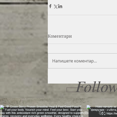
Коментари
Напишете коментар...
Follow
Общи условия
gergana@mindbodyone1.com