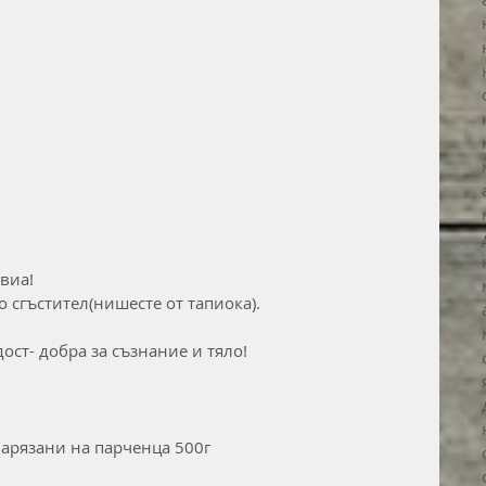
евиа!
 сгъстител(нишесте от тапиока). 
дост- добра за съзнание и тяло!
нарязани на парченца 500г