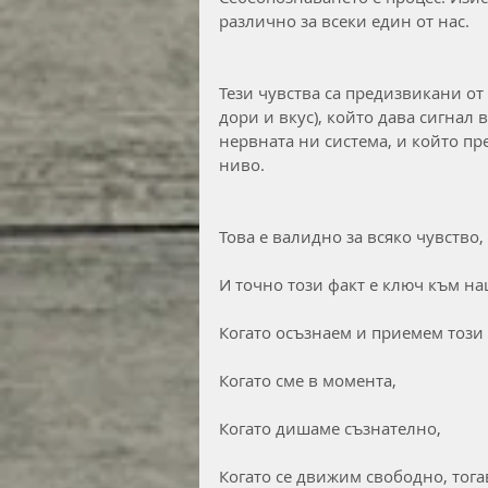
различно за всеки един от нас.
Тези чувства са предизвикани от 
дори и вкус), който дава сигнал 
нервната ни система, и който п
ниво.
Това е валидно за всяко чувство,
И точно този факт е ключ към на
Когато осъзнаем и приемем този 
Когато сме в момента,
Когато дишаме съзнателно,
Когато се движим свободно, тогав