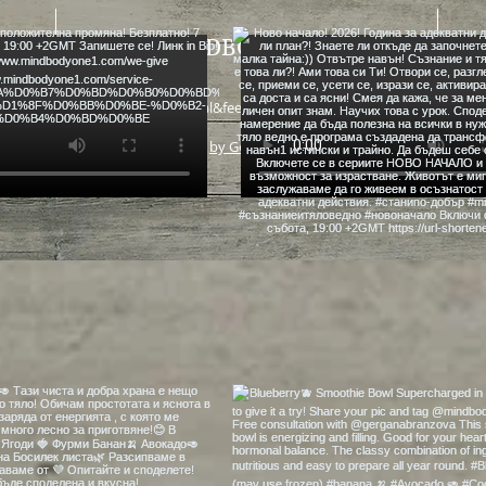
MINDBODYONE
heal&feel good food
by GetBetter