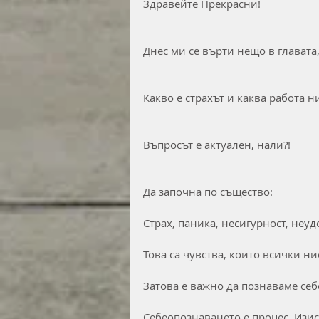
Здравейте Прекрасни!
Днес ми се върти нещо в главата,
Какво е страхът и каква работа н
Въпросът е актуален, нали?!
Да започна по същество:
Страх, паника, несигурност, неуд
Това са чувства, които всички н
Затова е важно да познаваме себ
Себеопознаването е процес. Изи