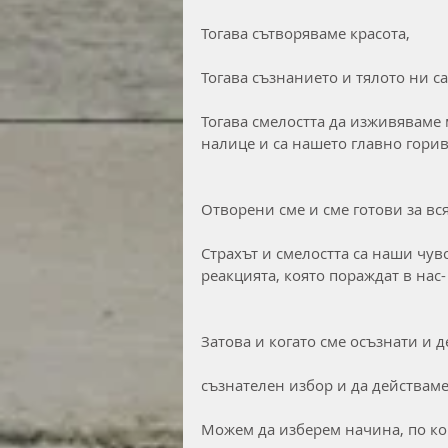
Тогава сътворяваме красота,
Тогава съзнанието и тялото ни са
Тогава смелостта да изживяваме 
налице и са нашето главно горив
Отворени сме и сме готови за вс
Страхът и смелостта са наши чувс
реакцията, която пораждат в нас
Затова и когато сме осъзнати и
съзнателен избор и да действаме
Можем да изберем начина, по ко