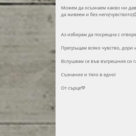
Можем да осъзнаем какво ни дав
да живеем и без него(чувството)
Аз избирам да посрещна с отворе
Прегръщам всяко чувство, дори и
Вслушвам се във вътрешния си гл
Съзнание и тяло в едно!
От сърце💚 