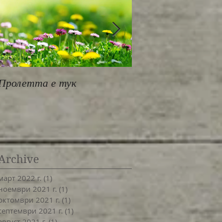
Пролетта е тук
За работилница
MindBodyOne
Archive
март 2022 г.
(1)
1 публикация
ноември 2021 г.
(1)
1 публикация
октомври 2021 г.
(1)
1 публикация
септември 2021 г.
(1)
1 публикация
август 2021 г.
(1)
1 публикация