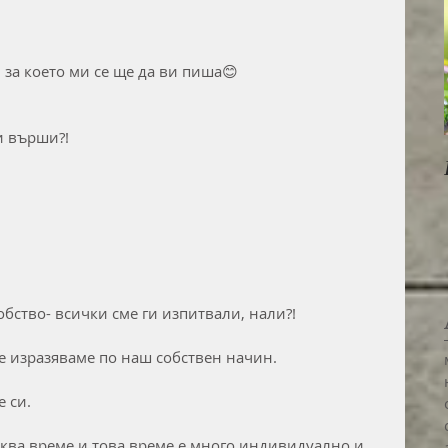
 за което ми се ще да ви пиша😊
и върши?!
обство- всички сме ги изпитвали, нали?!
ие изразяваме по наш собствен начин.
е си.
сква време и това време е много индивидуално и 