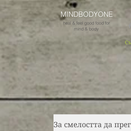
MINDBODYONE
heal & feel good food for
mind & body
Съ
За смелостта да пре