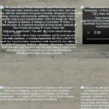
gergana@mindbodyone1.com