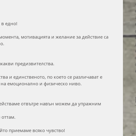
 в едно!
момента, мотивацията и желание за действие са 
о.
якакви предизвителства.
тва и единственото, по което се различават е 
- на емоционално и физическо ниво.
 действаме отвътре навън можем да упражним
 оттам.
йто приемаме всяко чувство!