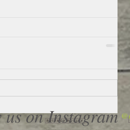
 us on Instagram
@m
Privacy Policy