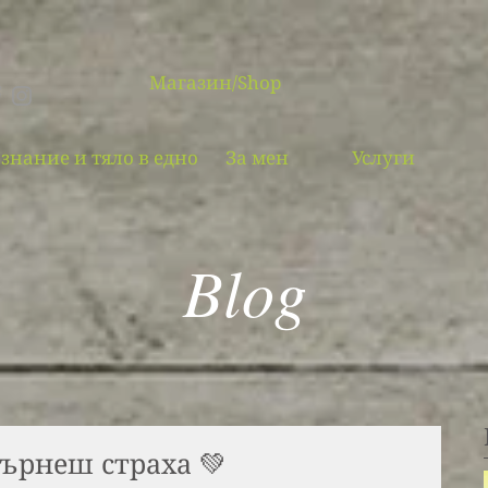
Магазин/Shop
знание и тяло в едно
За мен
Услуги
Blog
гърнеш страха 💚