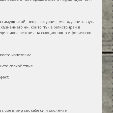
стимул(някой, нещо, ситуация, място, допир, звук, 
в съзнанието ни, който пък е регистриран в 
редизвиква реакция на емоционално и физическо 
 което изпитваме.
шето спокойствие.
факт,
а сме в мир със себе си и околните.