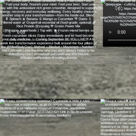
gergana@mindbodyone1.com