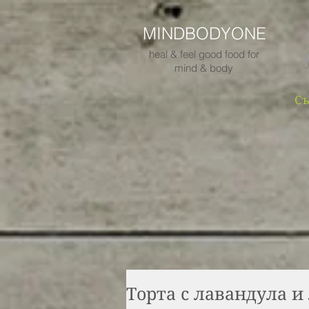
MINDBODYONE
heal & feel good food for
mind & body
Съ
Торта с лавандула и