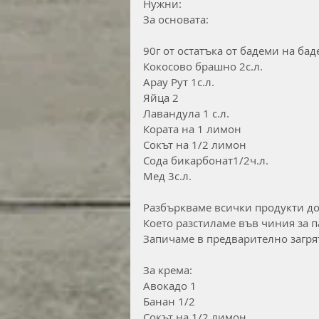
Нужни:
За основата:
90г от остатъка от бадеми на ба
Кокосово брашно 2с.л.
Арау Рут 1с.л.
Яйца 2
Лавандула 1 с.л.
Кората на 1 лимон
Сокът на 1/2 лимон
Сода бикарбонат1/2ч.л.
Мед 3с.л.
Разбъркваме всички продукти до
Което разстиламе във чиния за п
Запичаме в предварително загря
За крема:
Авокадо 1
Банан 1/2
Сокът на 1/2 лимон