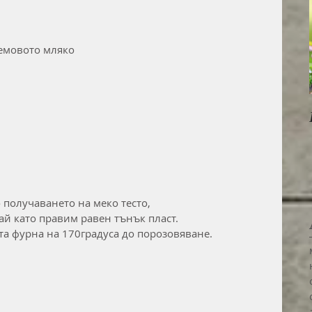
демовото мляко
 получаването на меко тесто,
ай като правим равен тънък пласт.
та фурна на 170градуса до порозовяване.