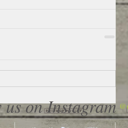
 us on Instagram
@m
Privacy Policy