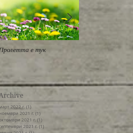
Пролетта е тук
За работилница
MindBodyOne
Archive
март 2022 г.
(1)
1 публикация
ноември 2021 г.
(1)
1 публикация
октомври 2021 г.
(1)
1 публикация
септември 2021 г.
(1)
1 публикация
август 2021 г.
(1)
1 публикация