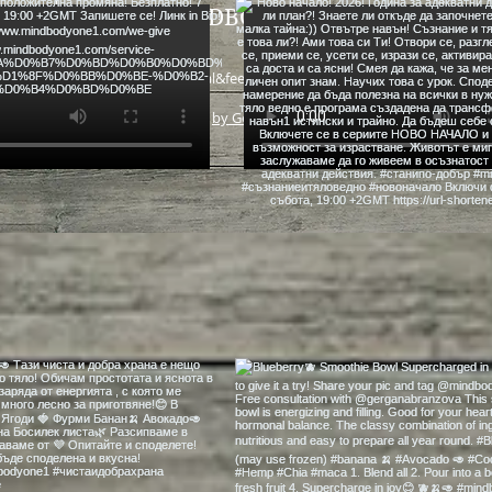
MINDBODYONE
heal&feel good food
by GetBetter