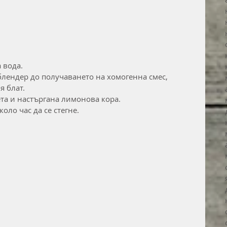
 вода.
блендер до получаването на хомогенна смес,
я блат.
та и настъргана лимонова кора.
оло час да се стегне.