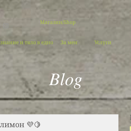
Магазин/Shop
знание и тяло в едно
За мен
Услуги
Blog
 лимон 💜🍋