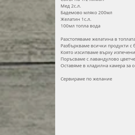
Мед 2с.л.
Бадемово мляко 200мл
Желатин 1с.л.
100мл топла вода
Разстопяваме желатина в топлата
Разбъркваме всички продукти с 
Която изсипваме върху изпечени
Поръсваме с лавандулово цветче
Оставяме в хладилна камера за ок
Сервираме по желание 