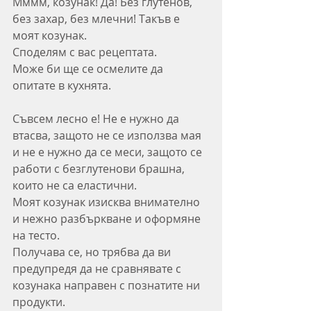
Мммм, козунак! Да! Без глутенов, 
без захар, без млечни! Такъв е 
моят козунак.
Споделям с вас рецептата.
Може би ще се осмелите да 
опитате в кухнята. 
Съвсем лесно е! Не е нужно да 
втасва, защото не се използва мая 
и не е нужно да се меси, защото се 
работи с безглутенови брашна, 
които не са еластични. 
Моят козунак изисква внимателно 
и нежно разбъркване и оформяне 
на тесто.
Получава се, но трябва да ви 
предупредя да не сравнявате с 
козунака направен с познатите ни 
продукти.