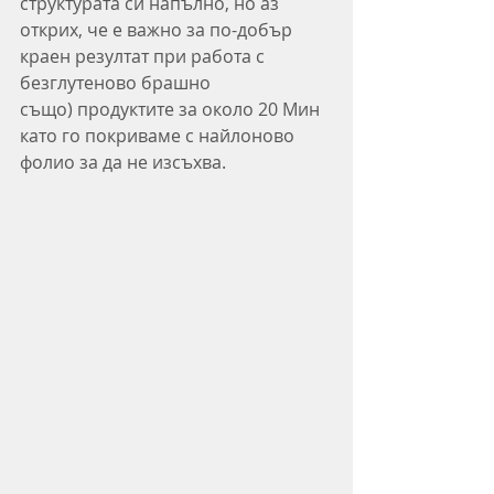
структурата си напълно, но аз 
открих, че е важно за по-добър 
краен резултат при работа с 
безглутеново брашно 
също) продуктите за около 20 Мин 
като го покриваме с найлоново 
фолио за да не изсъхва.