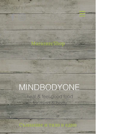
Магазин/Shop
MINDBODYONE
heal & feel good food
for mind & body
Съзнание и тяло в едно