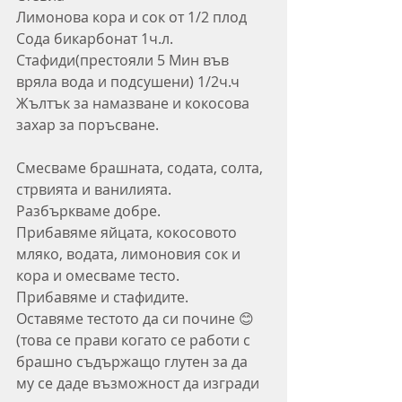
Лимонова кора и сок от 1/2 плод
Сода бикарбонат 1ч.л.
Стафиди(престояли 5 Мин във 
вряла вода и подсушени) 1/2ч.ч
Жълтък за намазване и кокосова 
захар за поръсване.
Смесваме брашната, содата, солта, 
стрвията и ванилията. 
Разбъркваме добре.
Прибавяме яйцата, кокосовото 
мляко, водата, лимоновия сок и 
кора и омесваме тесто.
Прибавяме и стафидите.
Оставяме тестото да си почине 😊 
(това се прави когато се работи с 
брашно съдържащо глутен за да 
му се даде възможност да изгради 