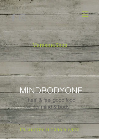
Магазин/Shop
MINDBODYONE
heal & feel good food
for mind & body
Съзнание и тяло в едно