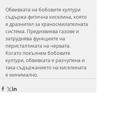
Обвивката на бобовите култури 
съдържа фитична киселина, която 
е дразнител за храносмилателната 
система. Предизвиква газове и 
затруднява функциите на 
перисталтиката на червата.
Когато покълнем бобовите 
култури, обвивката е разчупена и 
така съдържанието на киселината 
е минимално. 
Коментари