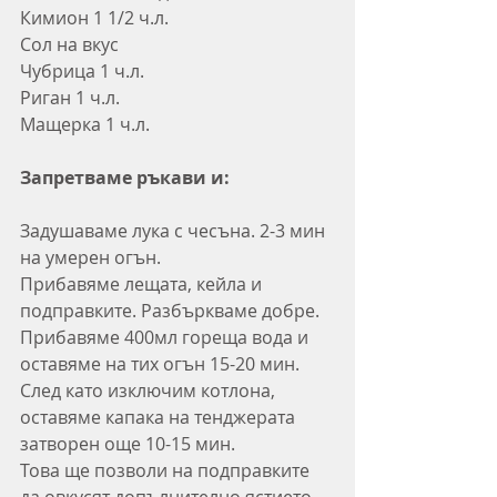
Кимион 1 1/2 ч.л.
Сол на вкус
Чубрица 1 ч.л.
Риган 1 ч.л.
Мащерка 1 ч.л.
Запретваме ръкави и:
Задушаваме лука с чесъна. 2-3 мин 
на умерен огън.
Прибавяме лещата, кейла и 
подправките. Разбъркваме добре.
Прибавяме 400мл гореща вода и 
оставяме на тих огън 15-20 мин.
След като изключим котлона, 
оставяме капака на тенджерата 
затворен още 10-15 мин. 
Това ще позволи на подправките 