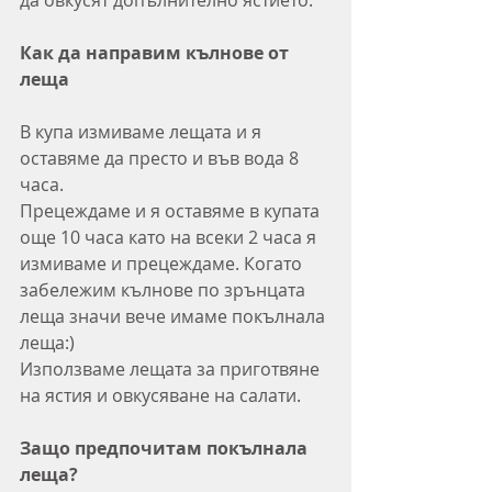
да овкусят допълнително ястието.
Как да направим кълнове от 
леща
В купа измиваме лещата и я 
оставяме да престо и във вода 8 
часа. 
Прецеждаме и я оставяме в купата 
още 10 часа като на всеки 2 часа я 
измиваме и прецеждаме. Когато 
забележим кълнове по зрънцата 
леща значи вече имаме покълнала 
леща:)
Използваме лещата за приготвяне 
на ястия и овкусяване на салати. 
Защо предпочитам покълнала 
леща?