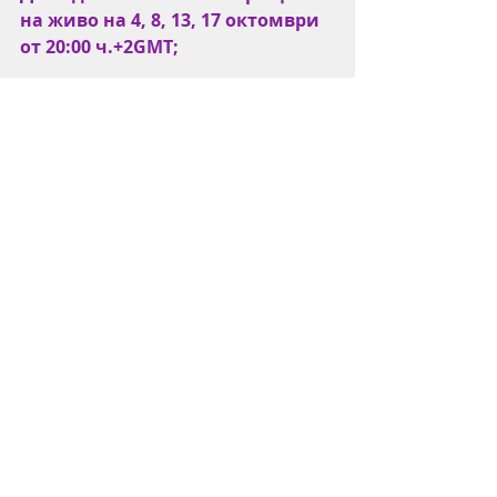
на живо на 4, 8, 13, 17 октомври 
от 20:00 ч.+2GMT;
И разбира се да сте отворени за 
новото!
За повече информация и въпроси 
Gergana@mindbodyone1.com
https://youtu.be/gJ-9Gs_G9CI
Етикети:
Съзнание и тяло в едно
be you in 14 days