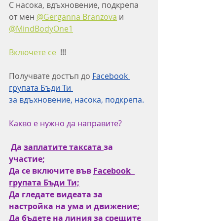
С насока, вдъхновение, подкрепа 
от мен 
@Gerganna Branzova
 и 
@MindBodyOne1
Включете се 
 !!!
Получвате достъп до
Facebook 
групата Бъди Ти 
за вдъхновение, насока, подкрепа.
Какво е нужно да направите?
Да 
заплатите таксата
за 
участие;
Да се включите във 
Facebook  
групата Бъди Т
и;
Да гледате видеата за 
настройка на ума и движение;
Да бъдете на линия за срещите 