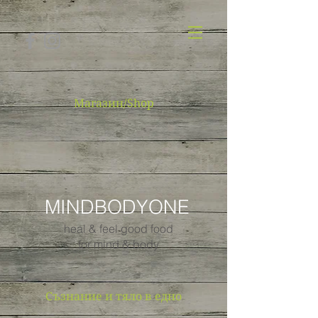
Магазин/Shop
MINDBODYONE
heal & feel good food
for mind & body
Съзнание и тяло в едно