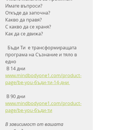
Имате въпроси?
Откъде да започна? 
Какво да правя? 
С какво да се храня? 
Как да се движа? 
  Бъди Ти  е трансформиращата 
програма на Съзнание и тяло в 
едно
 В 14 дни 
www.mindbodyone1.com/product-
page/be-you-бъди-ти-14-дни 
 В 90 дни 
www.mindbodyone1.com/product-
page/be-you-бъди-ти
В зависимост от вашата 