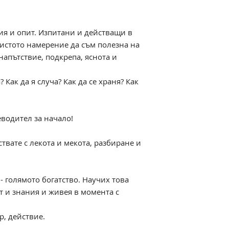
ия и опит. Изпитани и действащи в
чистото намерение да съм полезна на
напътствие, подкрепа, яснота и
Как да я случа? Как да се храня? Как
еводител за начало!
ствате с лекота и мекота, разбиране и
 - голямото богатство. Научих това
ит и знания и живея в момента с
р, действие.