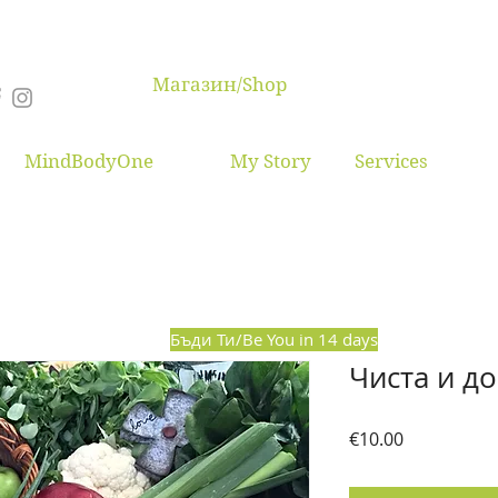
Магазин/Shop
MindBodyOne
My Story
Services
Бъди Ти/Be You in 14 days
Чиста и д
Price
€10.00