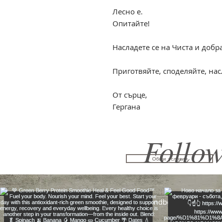
Лесно е.
Опитайте!
Насладете се на Чиста и добр
Приготвяйте, споделяйте, нас
От сърце,
Гергана
Follow
Общи условия
gergana@mindbodyone1.com