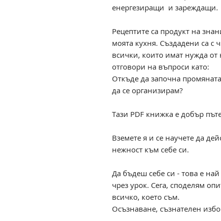
енергезиращи и зареждащи.
Рецептите са продукт на знан
моята кухня. Създадени са с 
всички, които имат нужда от 
отговори на въпроси като:
Откъде да започна промяната? 
да се организирам?
Тази PDF книжка е добър път
Вземете я и се научете да дей
нежност към себе си.
Да бъдеш себе си - това е най
чрез урок. Сега, споделям оп
всичко, което съм.
Осъзнаване, съзнателен избо