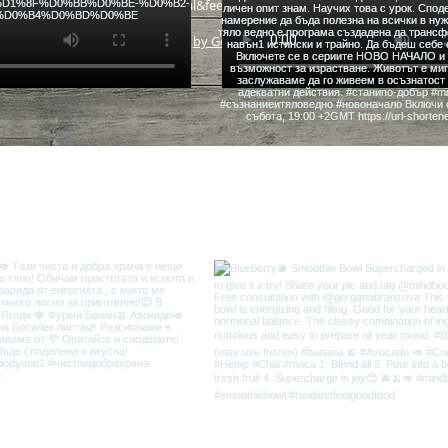
heal&feel good food
by GetBetter