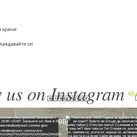
а храна!
лаждавайте се!
 us on Instagram
@m
Privacy Policy
MINDBODYONE