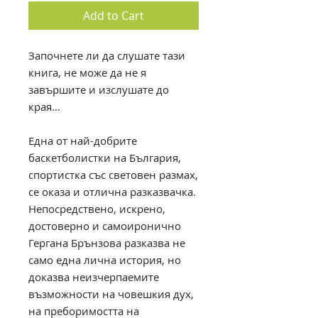
Add to Cart
Започнете ли да слушате тази
книга, не може да не я
завършите и изслушате до
края…
Една от най-добрите
баскетболистки на България,
спортистка със световен размах,
се оказа и отлична разказвачка.
Непосредствено, искрено,
достоверно и самоиронично
Гергана Брънзова разказва не
само една лична история, но
доказва неизчерпаемите
възможности на човешкия дух,
на преборимостта на