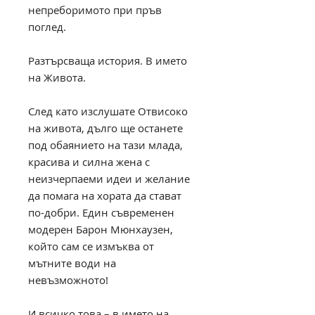
непреборимото при пръв
поглед.
Разтърсваща история. В името
на Живота.
След като изслушате Отвисоко
на живота, дълго ще останете
под обаянието на тази млада,
красива и силна жена с
неизчерпаеми идеи и желание
да помага на хората да стават
по-добри. Един съвременен
модерен Барон Мюнхаузен,
който сам се измъква от
мътните води на
невъзможното!
И всичко това – в името на