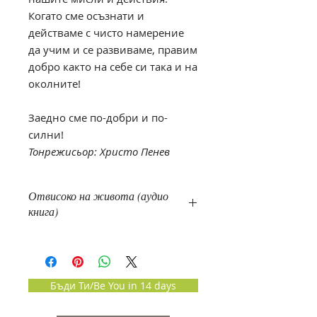
Когато сме осъзнати и
действаме с чисто намерение
да учим и се развиваме, правим
добро както на себе си така и на
околните!
Заедно сме по-добри и по-
силни!
Тонрежисьор: Христо Пенев
Отвисоко на живота (аудио
книга)
Започнете ли да слушате тази
книга, не може да не я завършите
и изслушате до края…
Бъди Ти/Be You in 14 days
Една от най-добрите
баскетболистки на България,