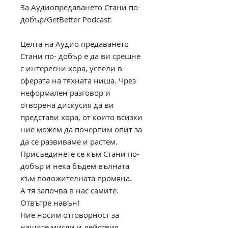
За Аудиопредаването Стани по-
добър/GetBetter Podcast:
Целта на Аудио предаването
Стани по- добър е да ви срещне
с интересни хора, успели в
сферата на тяхната ниша. Чрез
неформален разговор и
отворена дискусия да ви
представи хора, от които всизки
ние можем да почерпим опит за
да се развиваме и растем.
Присъединете се към Стани по-
добър и нека бъдем вълната
към положителната промяна.
А тя започва в нас самите.
Отвътре навън!
Ние носим отговорност за
нашите мисли и действия.