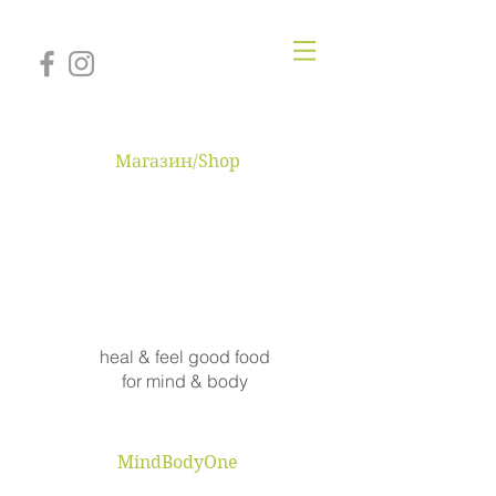
Магазин/Shop
MINDBODYONE
heal & feel good food
for mind & body
MindBodyOne