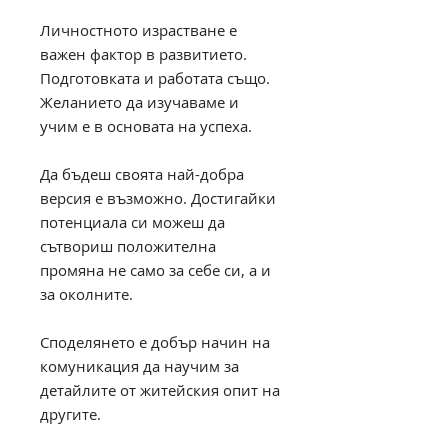
Личностното израстване е
важен фактор в развитието.
Подготовката и работата също.
Желанието да изучаваме и
учим е в основата на успеха.
Да бъдеш своята най-добра
версия е възможно. Достигайки
потенциала си можеш да
сътвориш положителна
промяна не само за себе си, а и
за околните.
Споделянето е добър начин на
комуникация да научим за
детайлите от житейския опит на
другите.