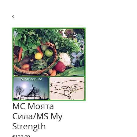
МС Моята
Сила/MS My
Strength
Price