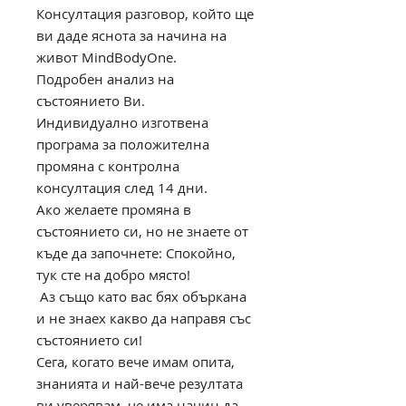
Консултация разговор, който ще
ви даде яснота за начина на
живот MindBodyOne.
Подробен анализ на
състоянието Ви.
Индивидуално изготвена
програма за положителна
промяна с контролна
консултация след 14 дни.
Ако желаете промяна в
състоянието си, но не знаете от
къде да започнете: Спокойно,
тук сте на добро място!
Аз също като вас бях объркана
и не знаех какво да направя със
състоянието си!
Сега, когато вече имам опита,
знанията и най-вече резултата
ви уверявам, че има начин да