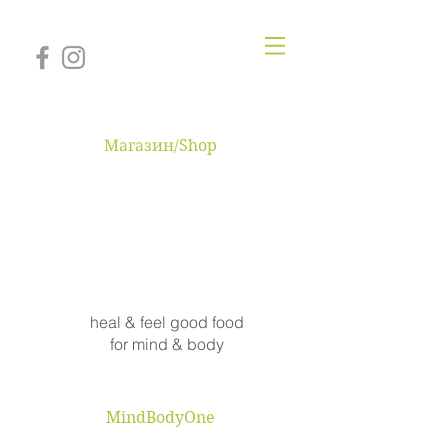
Магазин/Shop
MINDBODYONE
heal & feel good food
for mind & body
MindBodyOne