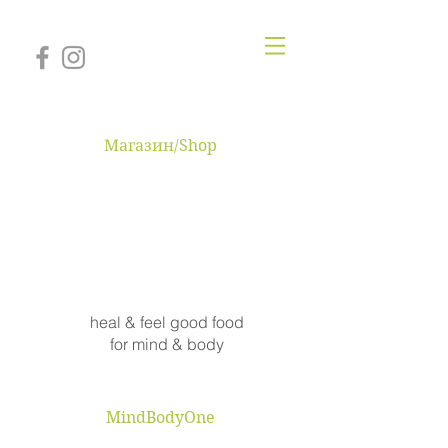
Магазин/Shop
MINDBODYONE
heal & feel good food
for mind & body
MindBodyOne