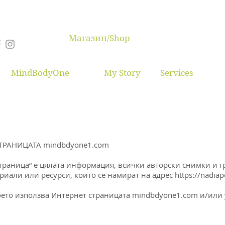
Магазин/Shop
MindBodyOne
My Story
Services
ТРАНИЦАТА mindbdyone1.com
 sтраница“ е цялата информация, всички авторски снимки и
ериали или ресурси, които се намират на адрес
https://nadiap
 което използва Интернет страницата mindbdyone1.com и/ил