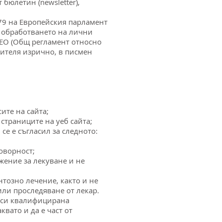
 бюлетин (newsletter),
/679 на Европейския парламент
с обработването на лични
/ЕО (Общ регламент относно
тителя изрично, в писмен
ите на сайта;
страниците на уеб сайта;
се е съгласил за следното:
оворност;
жение за лекуване и не
нтозно лечение, както и не
ли проследяване от лекар.
ърси квалифицирана
вато и да е част от