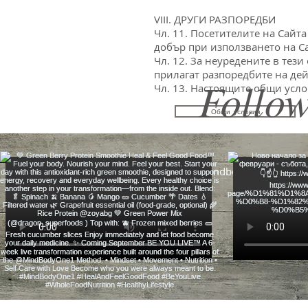
VIII. ДРУГИ РАЗПОРЕДБИ
Чл. 11. Посетителите на Сайт
добър при използването на С
Чл. 12. За неуредените в тез
прилагат разпоредбите на де
Follow
Чл. 13. Настоящите общи услов
Общи условия
gergana@mindbodyone1.com