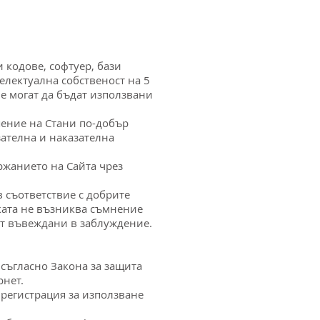
и кодове, софтуер, бази
лектуална собственост на 5
не могат да бъдат използвани
шение на Стани по-добър
ателна и наказателна
ържанието на Сайта чрез
в съответствие с добрите
ката не възниква съмнение
ат въвеждани в заблуждение.
 съгласно Закона за защита
рнет.
регистрация за използване