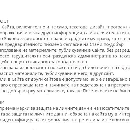
НОСТ
в Сайта, включително и не само, текстове, дизайн, програмн
ображения и всяка друга информация, са изключителна инте
о Закона за авторското право и сродните му права, като те 
без предварителното писмено съгласие на Стани по-добър
зползване на материалите, публикувани в Сайта, без разре
което нарушителят носи гражданска, административно-наказ
 действащото българско законодателство.
 разрешава използването по какъвто и да било начин на съд
ст от материалите, публикувани в него, в друг сайт.
ли в Сайта от други сайтове е допустимо, ако е извършено 
 ако с препращането и начините на представяне на препрат
 по-добър върху материалите, така че Посетителите не бив
НИ
едприема мерки за защита на личните данни на Посетителите
а за защита на личните данни, обявена на сайта му в Инте
ща идентифицираща информация на трети лица и не изисква 