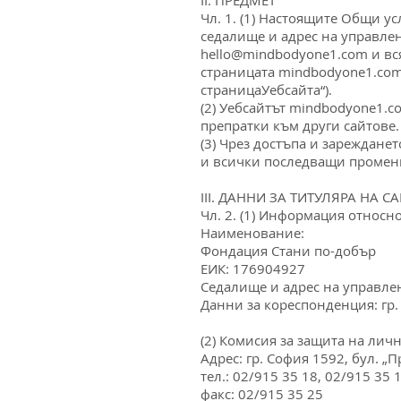
Чл. 1. (1) Настоящите Общи 
седалище и адрес на управлени
hello@mindbodyone1.com
и вс
страницата mindbodyone1.com 
страницаУебсайта“).
(2) Уебсайтът mindbodyone1.c
препратки към други сайтове.
(3) Чрез достъпа и зареждане
и всички последващи промени в
III. ДАННИ ЗА ТИТУЛЯРА НА С
Чл. 2. (1) Информация относн
Наименование:
Фондация Стани по-добър
ЕИК: 176904927
Седалище и адрес на управление
Данни за кореспонденция: гр. Б
(2) Комисия за защита на лич
Адрес: гр. София 1592, бул. „
тел.: 02/915 35 18, 02/915 35 
факс: 02/915 35 25