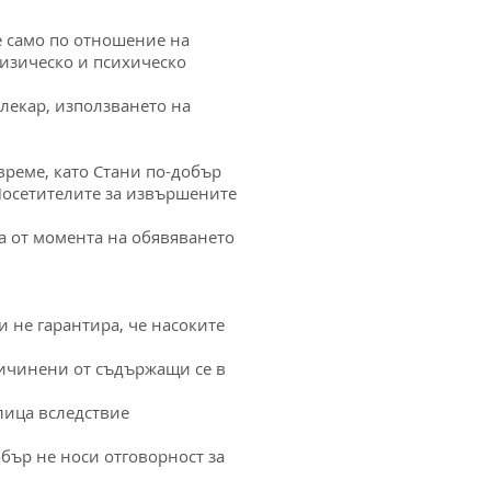
е само по отношение на
физическо и психическо
лекар, използването на
време, като Стани по-добър
Посетителите за извършените
а от момента на обявяването
и не гарантира, че насоките
причинени от съдържащи се в
 лица вследствие
обър не носи отговорност за