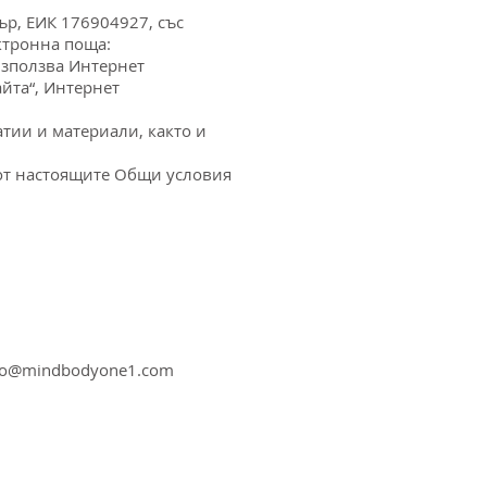
ър, ЕИК 176904927, със
ектронна поща:
 използва Интернет
йта“, Интернет
атии и материали, както и
и от настоящите Общи условия
lo@mindbodyone1.com