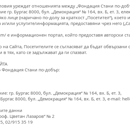
условия уреждат отношенията между „Фондация Стани по-доб
е гр. Бургас 8000, бул. „Демокрация“ № 164, вх. Б, ет. 3, ел
яко лице (наричано по-долу за краткост „Посетител“), което
и/или услугите/информацията, предоставяни чрез него („Са
om/ е информационен портал, който предоставя авторски ст
то на Сайта, Посетителите се съгласяват да бъдат обвързан
 тях, като се задължават да ги спазват.
АЙТА
о Фондация Стани по-добър:
: гр. Бургас 8000, бул. „Демокрация“ № 164, вх. Б, ет. 3,
ургас 8000, бул. „Демокрация“ № 164, вх. Б, ет. 3, e-mail:
hel
ните данни
Проф. Цветан Лазаров“ № 2
15, 02/915 35 19