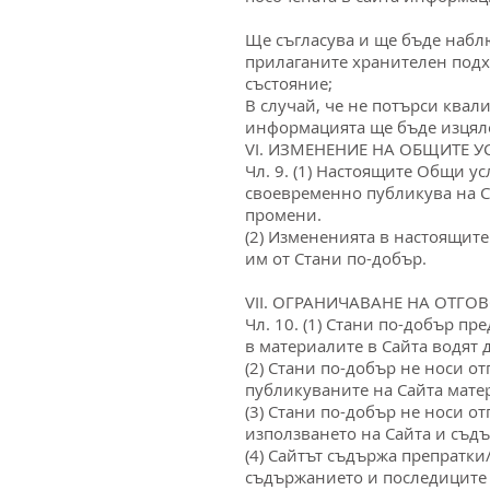
Ще съгласува и ще бъде набл
прилаганите хранителен подхо
състояние;
В случай, че не потърси ква
информацията ще бъде изцяло
VI. ИЗМЕНЕНИЕ НА ОБЩИТЕ 
Чл. 9. (1) Настоящите Общи у
своевременно публикува на С
промени.
(2) Измененията в настоящите
им от Стани по-добър.
VII. ОГРАНИЧАВАНЕ НА ОТГО
Чл. 10. (1) Стани по-добър пр
в материалите в Сайта водят 
(2) Стани по-добър не носи о
публикуваните на Сайта мате
(3) Стани по-добър не носи о
използването на Сайта и съдъ
(4) Сайтът съдържа препратки
съдържанието и последиците о