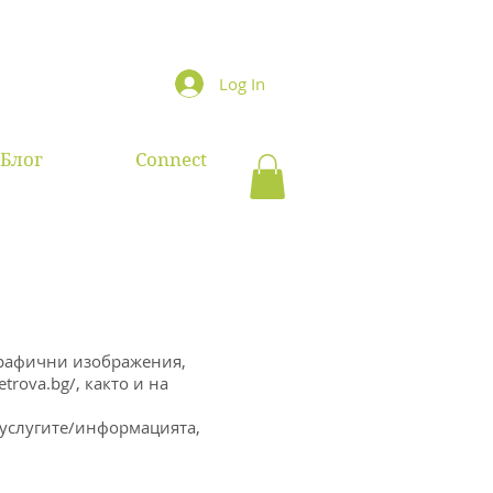
Log In
Блог
Connect
 графични изображения,
etrova.bg/,
както и на
и услугите/информацията,