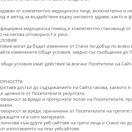
юдаван от компетентно медицинско лице, включително и н
д и метод за въздействие върху неговото здраве, както и 
лифицирана медицинска помощ и компетентно становище от 
 на негова отговорност и риск.
УСЛОВИЯ
словия могат да бъдат изменяни от Стани по-добър по всяко 
айта изменените Общи условия, заедно със съобщение до 
 общи условия имат действие за всички Посетители на Сайт
ВОРНОСТТА
едоставя достъп до съдържанието на Сайта такова, каквото е 
до целените от Посетителите резултати.
тговорност за вреди и пропуснати ползи на Посетителите, 
риали.
тговорност за вреди, причинени от Посетителите на третите
ржащите се в него материали.
/линкове към други уеб сайтове на трети лица и Стани по-д
т използването на тези уебсайтове.