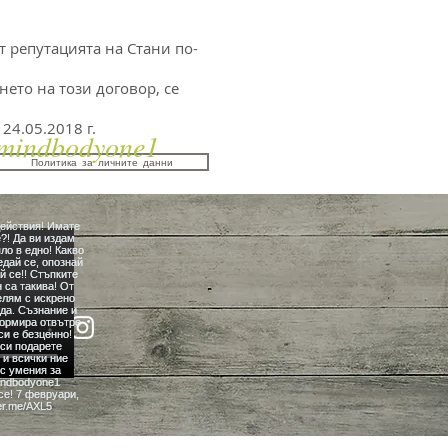
т репутацията на Стани по-
ето на този договор, се
24.05.2018 г.
indbodyone1
Политика за личните данни