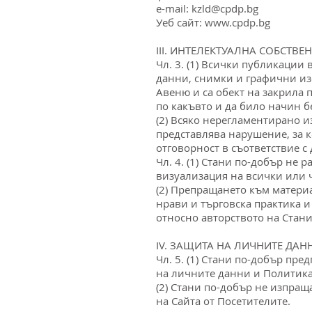
е-mail:
kzld@cpdp.bg
Уеб сайт:
www.cpdp.bg
III. ИНТЕЛЕКТУАЛНА СОБСТВЕ
Чл. 3. (1) Всички публикации 
данни, снимки и графични из
Авеню и са обект на закрила п
по какъвто и да било начин 
(2) Всяко нерегламентирано и
представлява нарушение, за 
отговорност в съответствие с
Чл. 4. (1) Стани по-добър не
визуализация на всички или ча
(2) Препращането към материа
нрави и търговска практика и
относно авторството на Стани
IV. ЗАЩИТА НА ЛИЧНИТЕ ДАН
Чл. 5. (1) Стани по-добър пр
на личните данни и Политикат
(2) Стани по-добър не изпра
на Сайта от Посетителите.