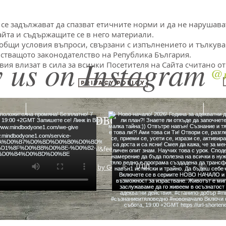
а се задължават да спазват етичните норми и да не нарушава
айта и съдържащите се в него материали.
и общи условия въпроси, свързани с изпълнението и тълкуван
йстващото законодателство на Република България.
 us on Instagram
ия влизат в сила за всички Посетителя на Сайта считано от 
@m
Privacy Policy
MINDBODYONE
heal&feel good food
by GetBetter