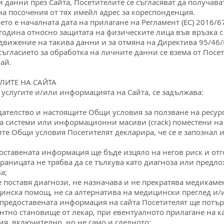
 данни през Сайта, Посетителите се съгласяват да получават
а посочения от тях имейл адрес за кореспонденция.
 което е началната дата на прилагане на Регламент (ЕС) 2016
 година относно защитата на физическите лица във връзка 
движение на такива данни и за отмяна на Директива 95/46
съгласието за обработка на личните данни се взема от Посе
ай.
ЛИТЕ НА САЙТА
щ услугите и/или информацията на Сайта, се задължава:
дателство и настоящите Общи условия за ползване на ресурс
а системи или информационни масиви (crack) поместени на 
те Oбщи условия Посетителят декларира, че се е запознал и 
оставената информация ще бъде изцяло на негов риск и отг
аницата не трябва да се тълкува като диагноза или предло
а;
 поставя диагнози, не назначава и не прекратява медикаме
нска помощ, не са алтернатива на медицински преглед и/и
а предоставената информация на сайта Посетителят ще пот
но становище от лекар, при евентуалното прилагане на как
я, включително, но не само и следното: