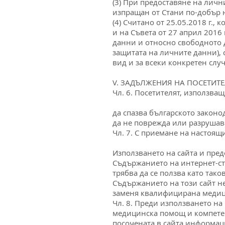
(3) При предоставяне на лични
изпращан от Стани по-добър н
(4) Считано от 25.05.2018 г.,
и на Съвета от 27 април 2016
данни и относно свободното 
защитата на личните данни), 
вид и за всеки конкретен случ
V. ЗАДЪЛЖЕНИЯ НА ПОСЕТИТЕ
Чл. 6. Посетителят, използва
да спазва българското законо
да не поврежда или разрушав
Чл. 7. С приемане на настоящи
Използването на сайта и пред
Съдържанието на интернет-стр
трябва да се ползва като таков
Съдържанието на този сайт не
заменя квалифицирана медици
Чл. 8. Преди използването н
медицинска помощ и компетент
посочената в сайта информаци